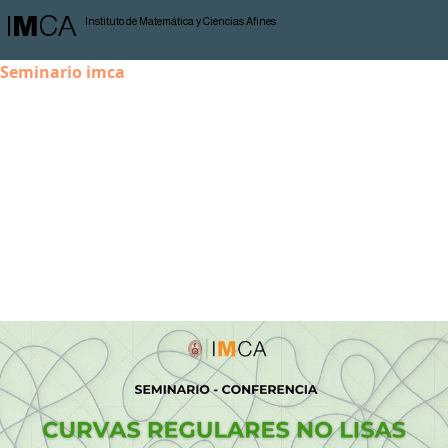
I
M
CA
Instituto de Matemática y Ciencias Afines
Seminario imca
Curvas regulares no lisas de
género 3
Inicio:
29 de agosto de 2025
Hora:
03:00 p. m.
Speaker:
Cesar Hilario (IMPA)
Lugar:
IMCA