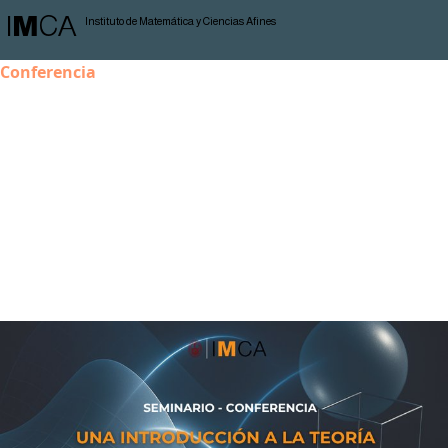
I
M
CA
Instituto de Matemática y Ciencias Afines
Conferencia
Una introducción a la teoría
geométrica y medible de grupos
Inicio:
31 de octubre de 2025
Hora:
02:00 p. m.
Speaker:
Juan Paucar Zanabria
Lugar:
Aula 01- IMCA