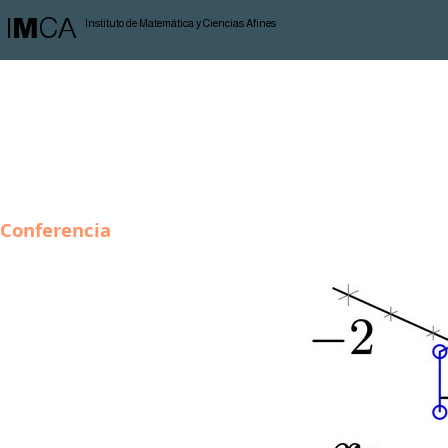
I
M
CA
Instituto de Matemática y Ciencias Afines
Conferencia
Problemas de
Muestreo
Dinámico
Inicio:
21 de diciembre de 2023