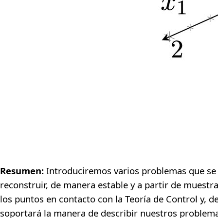
Hora:
04:00 p. m.
Speaker:
Rocío Díaz Martín,
Vanderbilt University
Lugar:
IMCA, Sala 1. Ingreso
Libre.
Resumen:
Introduciremos varios problemas que se
reconstruir, de manera estable y a partir de muestra
los puntos en contacto con la Teoría de Control y,
soportará la manera de describir nuestros problema