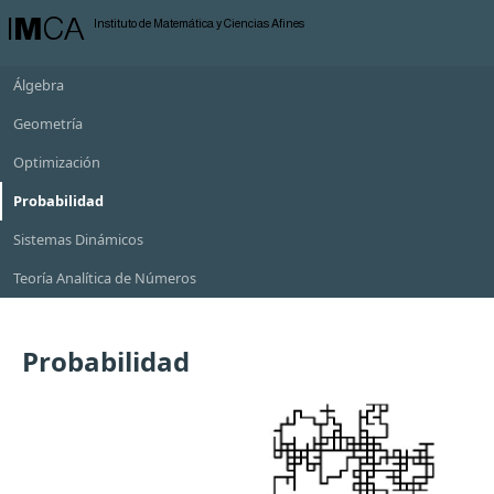
I
M
CA
Instituto de Matemática y Ciencias Afines
Álgebra
Geometría
Optimización
Probabilidad
Sistemas Dinámicos
Teoría Analítica de Números
Probabilidad