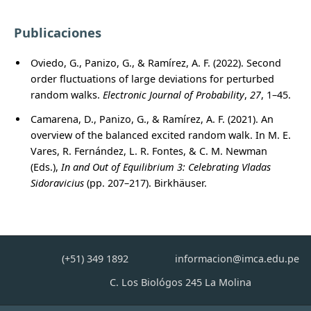
Publicaciones
Oviedo, G., Panizo, G., & Ram
í
rez, A. F. (2022). Second
order fluctuations of large deviations for perturbed
random walks.
Electronic Journal of Probability
,
27
, 1–45.
Camarena, D., Panizo, G., & Ram
í
rez, A. F. (2021). An
overview of the balanced excited random walk. In M. E.
Vares, R. Fern
á
ndez, L. R. Fontes, & C. M. Newman
(Eds.),
In and Out of Equilibrium 3: Celebrating Vladas
Sidoravicius
(pp. 207–217). Birkh
ä
user.
(+51) 349 1892
informacion@imca.edu.pe
C. Los Biológos 245 La Molina