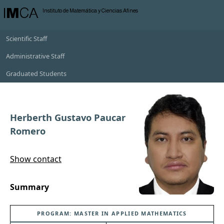
I
M
CA
Instituto de Matemática y Ciencias Afines
Scientific Staff
Administrative Staff
Graduated Students
Herberth Gustavo Paucar
Romero
Show contact
Summary
PROGRAM: MASTER IN APPLIED MATHEMATICS