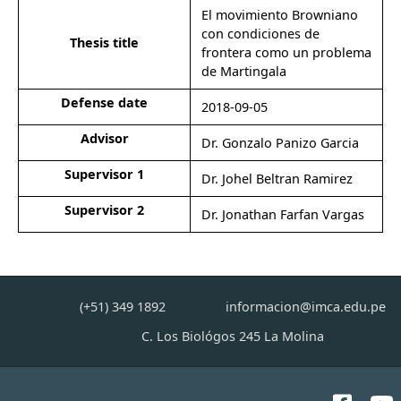
El movimiento Browniano
con condiciones de
Thesis title
frontera como un problema
de Martingala
Defense date
2018-09-05
Advisor
Dr. Gonzalo Panizo Garcia
Supervisor 1
Dr. Johel Beltran Ramirez
Supervisor 2
Dr. Jonathan Farfan Vargas
(+51) 349 1892
informacion@imca.edu.pe
C. Los Biológos 245 La Molina